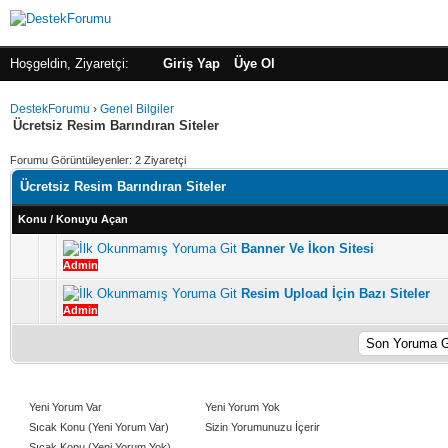
Hoşgeldin, Ziyaretçi:
Giriş Yap
Üye Ol
DestekForumu
›
Genel Bilgiler
Ücretsiz Resim Barındıran Siteler
Forumu Görüntüleyenler: 2 Ziyaretçi
Ücretsiz Resim Barındıran Siteler
Konu
/
Konuyu Açan
Banner Ve İkon Sitesi
5 üzerinden 4 Oy - Toplam Ortalama 2.75 Oy Verilmiş
1
2
3
4
5
Admin
Resim Upload İçin Bazı Siteler
5 üzerinden 6 Oy - Toplam Ortalama 3 Oy Verilmiş
1
2
3
4
5
Admin
Yeni Yorum Var
Yeni Yorum Yok
Sıcak Konu (Yeni Yorum Var)
Sizin Yorumunuzu İçerir
Sıcak Konu (Yeni Yorum Yok)