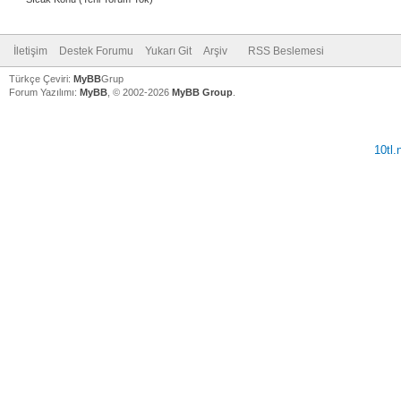
İletişim
Destek Forumu
Yukarı Git
Arşiv
RSS Beslemesi
Türkçe Çeviri:
MyBB
Grup
Forum Yazılımı:
MyBB
, © 2002-2026
MyBB Group
.
10tl
V
V
V