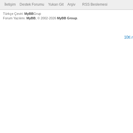
İletişim
Destek Forumu
Yukarı Git
Arşiv
RSS Beslemesi
Türkçe Çeviri:
MyBB
Grup
Forum Yazılımı:
MyBB
, © 2002-2026
MyBB Group
.
10tl
V
V
V