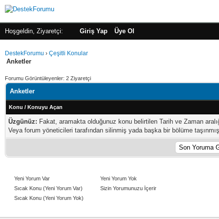
Hoşgeldin, Ziyaretçi:
Giriş Yap
Üye Ol
DestekForumu
›
Çeşitli Konular
Anketler
Forumu Görüntüleyenler: 2 Ziyaretçi
Anketler
Konu
/
Konuyu Açan
Üzgünüz:
Fakat, aramakta olduğunuz konu belirtilen Tarih ve Zaman aral
Veya forum yöneticileri tarafından silinmiş yada başka bir bölüme taşınmış o
Yeni Yorum Var
Yeni Yorum Yok
Sıcak Konu (Yeni Yorum Var)
Sizin Yorumunuzu İçerir
Sıcak Konu (Yeni Yorum Yok)