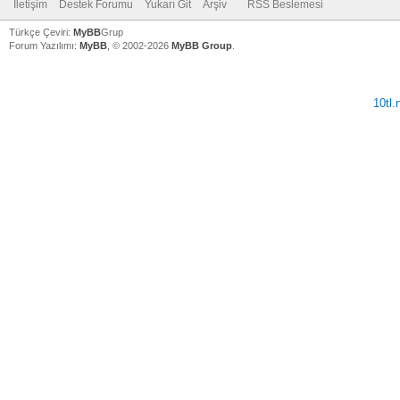
İletişim
Destek Forumu
Yukarı Git
Arşiv
RSS Beslemesi
Türkçe Çeviri:
MyBB
Grup
Forum Yazılımı:
MyBB
, © 2002-2026
MyBB Group
.
10tl
V
V
V