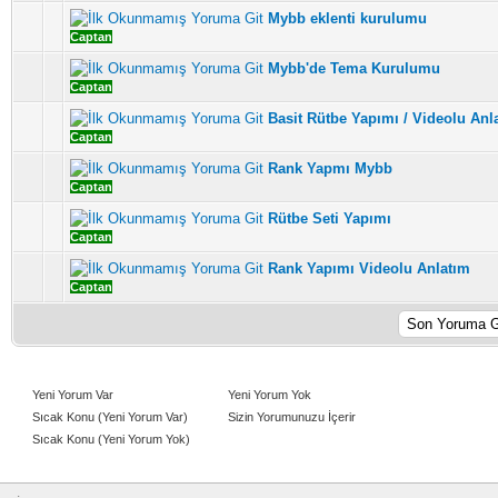
Mybb eklenti kurulumu
5 üzerinden 5 Oy - Toplam Ortalama 3.4 Oy Verilmiş
1
2
3
4
5
Captan
Mybb'de Tema Kurulumu
5 üzerinden 3 Oy - Toplam Ortalama 2.67 Oy Verilmiş
1
2
3
4
5
Captan
Basit Rütbe Yapımı / Videolu Anl
5 üzerinden 5 Oy - Toplam Ortalama 2.6 Oy Verilmiş
1
2
3
4
5
Captan
Rank Yapmı Mybb
5 üzerinden 3 Oy - Toplam Ortalama 3.33 Oy Verilmiş
1
2
3
4
5
Captan
Rütbe Seti Yapımı
5 üzerinden 1 Oy - Toplam Ortalama 1 Oy Verilmiş
1
2
3
4
5
Captan
Rank Yapımı Videolu Anlatım
5 üzerinden 7 Oy - Toplam Ortalama 3 Oy Verilmiş
1
2
3
4
5
Captan
Yeni Yorum Var
Yeni Yorum Yok
Sıcak Konu (Yeni Yorum Var)
Sizin Yorumunuzu İçerir
Sıcak Konu (Yeni Yorum Yok)