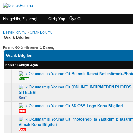
Hoşgeldin, Ziyaretçi:
Giriş Yap
Üye Ol
DestekForumu
›
Grafik Bölümü
Grafik Bilgileri
Forumu Görüntüleyenler: 1 Ziyaretçi
Grafik Bilgileri
Konu
/
Konuyu Açan
Bulanık Resmi Netleştirmek-Pho
5 üzerinden 0 Oy - Toplam Ortalama 0 Oy Verilmiş
1
2
3
4
5
Patron
(ONLINE) INDIRMEDEN PHOTO
5 üzerinden 8 Oy - Toplam Ortalama 2.75 Oy Verilmiş
1
2
3
4
5
SITELERI
RanT
3D CSS Logo Konu Bilgileri
5 üzerinden 5 Oy - Toplam Ortalama 3 Oy Verilmiş
1
2
3
4
5
Root
Photoshop 'ta Yaptığımız Tasarı
5 üzerinden 6 Oy - Toplam Ortalama 3.33 Oy Verilmiş
1
2
3
4
5
Almak Konu Bilgileri
Root