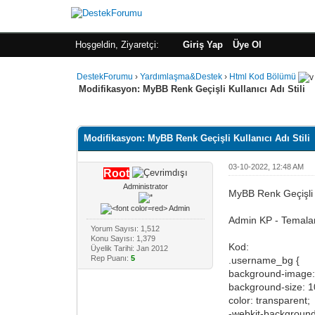
Hoşgeldin, Ziyaretçi:
Giriş Yap
Üye Ol
DestekForumu
›
Yardımlaşma&Destek
›
Html Kod Bölümü
Modifikasyon: MyBB Renk Geçişli Kullanıcı Adı Stili
Toplam: 0 Oy - Ortalama: 0
1
2
3
4
5
Modifikasyon: MyBB Renk Geçişli Kullanıcı Adı Stili
03-10-2022, 12:48 AM
Root
Administrator
MyBB Renk Geçişli K
Admin KP - Temalar 
Yorum Sayısı: 1,512
Konu Sayısı: 1,379
Kod:
Üyelik Tarihi: Jan 2012
Rep Puanı:
5
.username_bg {
background-image:
background-size: 
color: transparent;
-webkit-background-