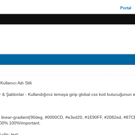
Portal
ullanıcı Adı Stili
& Şablonlar - Kullandığınız temaya girip global.css kod kutucuğunun en
 linear-gradient(90deg, #0000CD, #e3ed20, #1E90FF, #2082ed, #87CE
100% 100%!important;
clip: text;