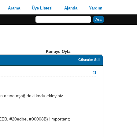
Arama
Üye Listesi
Ajanda
Yardım
Konuyu Oyla:
Gösterim Stili
#1
 altına aşağıdaki kodu ekleyiniz.
EB, #20edbe, #00008B) !important;