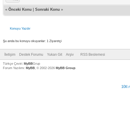
«
Önceki Konu
|
Sonraki Konu
»
Konuyu Yazdır
Şu anda bu konuyu okuyanlar: 1 Ziyaretçi
İletişim
Destek Forumu
Yukarı Git
Arşiv
RSS Beslemesi
Türkçe Çeviri:
MyBB
Grup
Forum Yazılımı:
MyBB
, © 2002-2026
MyBB Group
.
10tl
V
V
V