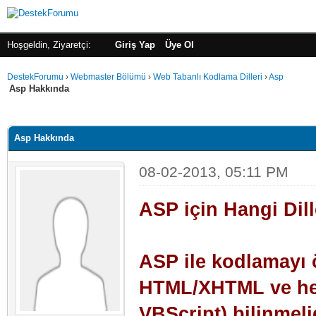
Hoşgeldin, Ziyaretçi:
Giriş Yap
Üye Ol
DestekForumu
›
Webmaster Bölümü
›
Web Tabanlı Kodlama Dilleri
›
Asp
Asp Hakkında
alama: 3.67
Asp Hakkında
08-02-2013, 05:11 PM
ASP için Hangi Dill
ASP ile kodlamayı 
HTML/XHTML ve herh
VBScript) bilinmelid